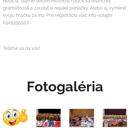
Rodičia, dajme deťom možnosť naučiť sa finančnej
gramotnosti a zarobiť si nejaké peniažky. Alebo aj vymeniť
svoju hračku za inú. Pre registráciu viac info volajte:
0919395507,
Tešíme sa na vás!
Fotogaléria