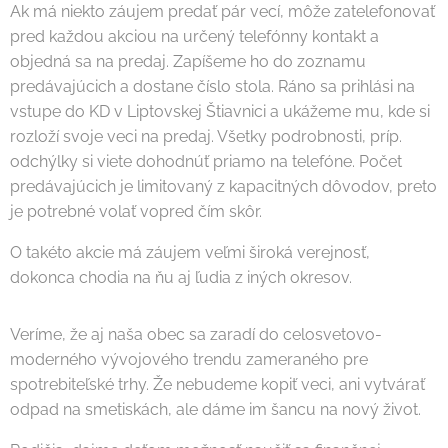
Ak má niekto záujem predať pár vecí, môže zatelefonovať
pred každou akciou na určený telefónny kontakt a
objedná sa na predaj. Zapíšeme ho do zoznamu
predávajúcich a dostane číslo stola. Ráno sa prihlási na
vstupe do KD v Liptovskej Štiavnici a ukážeme mu, kde si
rozloží svoje veci na predaj. Všetky podrobnosti, príp.
odchýlky si viete dohodnúť priamo na telefóne. Počet
predávajúcich je limitovaný z kapacitných dôvodov, preto
je potrebné volať vopred čím skôr.
O takéto akcie má záujem veľmi široká verejnosť,
dokonca chodia na ňu aj ľudia z iných okresov.
Veríme, že aj naša obec sa zaradí do celosvetovo-
moderného vývojového trendu zameraného pre
spotrebiteľské trhy. Že nebudeme kopiť veci, ani vytvárať
odpad na smetiskách, ale dáme im šancu na nový život.