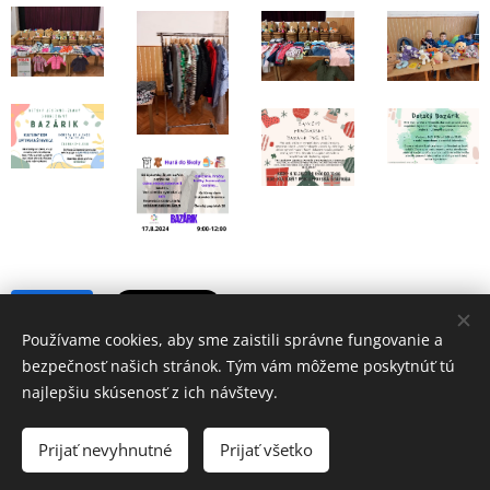
Share
Používame cookies, aby sme zaistili správne fungovanie a
bezpečnosť našich stránok. Tým vám môžeme poskytnúť tú
najlepšiu skúsenosť z ich návštevy.
2023 OZ Liptovská Štiavnica | Všetky práva vyhradené.
Prijať nevyhnutné
Prijať všetko
Vytvorené službou
Webnode
Cookies