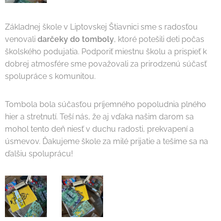
Základnej škole v Liptovskej Štiavnici sme s radosťou
venovali
darčeky do tomboly
, ktoré potešili deti počas
školského podujatia. Podporiť miestnu školu a prispieť k
dobrej atmosfére sme považovali za prirodzenú súčasť
spolupráce s komunitou.
Tombola bola súčasťou príjemného popoludnia plného
hier a stretnutí. Teší nás, že aj vďaka našim darom sa
mohol tento deň niesť v duchu radosti, prekvapení a
úsmevov. Ďakujeme škole za milé prijatie a tešíme sa na
ďalšiu spoluprácu!